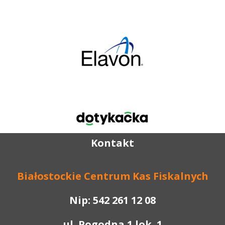
Kontakt
B
iałostockie
C
entrum
K
as
F
iskalnych
Nip: 542 261 12 08
ul. Pogodna 1 lok. 1