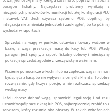
towar, jednostkę miary i cenę, a kasa ma to poprawnie nabić na
paragon fiskalny. Najczęstsze problemy wynikają z
niezgodnych protokołów komunikacji lub złej konfiguracji PLU
i stawek VAT. Jeśli używasz systemu POS, dopilnuj, by
integracja nie zmieniała jednostek i zaokrągleń, bo to później
wychodzi w raportach.
Sprzedaż na wagę w punkcie: ustawiasz towary ważone w
bazie, a waga przekazuje masę do kasy lub POS. Wtedy
paragon jest spójny, a raport fiskalny dobowy i miesięczny
pokazuje sprzedaż zgodnie z rzeczywistym ważeniem.
Ważenie pomocnicze w kuchni lub na zapleczu: waga nie musi
być spięta z kasą, bo nie wpływa na cenę dla klienta. To dobre
rozwiązanie, gdy liczysz porcje, a nie rozliczasz sprzedaży
według masy.
Jeżeli chcesz dobrać wagę, sprawdzić legalizację i od razu
ustawić współpracę z kasą lub POS, najbezpieczniej zrobić to z
serwisem, który rozumie oba obszary. W takich wdrożeniach