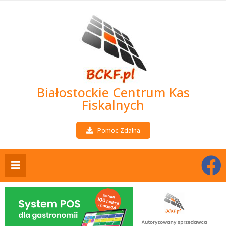
Białostockie Centrum Kas
Fiskalnych
Pomoc Zdalna