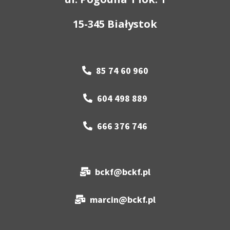
15-345 Białystok
85 74 60 960
604 498 889
666 376 746
bckf@bckf.pl
marcin@bckf.pl