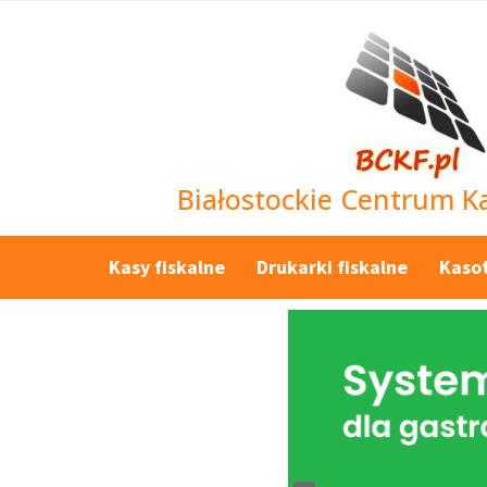
Białostockie Centrum Ka
Kasy fiskalne
Drukarki fiskalne
Kaso