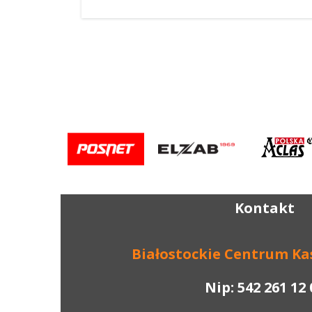
Kontakt
B
iałostockie
C
entrum
K
a
Nip: 542 261 12 