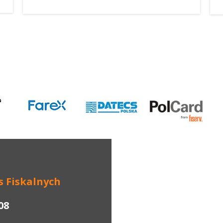
s
F
iskalnych
08