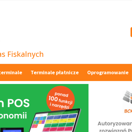
s Fiskalnych
terminale
Terminale płatnicze
Oprogramowanie