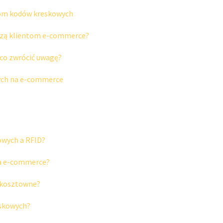
erom kodów kreskowych
oszą klientom e-commerce?
co zwrócić uwagę?
ych na e-commerce
owych a RFID?
la e-commerce?
 kosztowne?
eskowych?