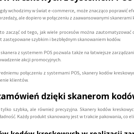
 gdy wchodzimy w świat e-commerce, może znacząco poprawić efek
 sprzedaży, ale dopiero w połączeniu z zaawansowanymi skanerami
rto zacząć od tego, jak wiele procesów można zautomatyzować 
est zastępowane szybkim i bezbłędnym skanowaniem kodów.
ja skanera z systemem POS pozwala także na łatwiejsze zarządza
owadzenie akcji promocyjnych.
średniemu połączeniu z systemami POS, skanery kodów kreskowyc
enie klientów.
ji zamówień dzięki skanerom kod
tylko szybka, ale również precyzyjna. Skanery kodów kreskowy
kładność. Każdy produkt skanowany jest w trakcie pakowania, co e
rów kodów kreskowych w realizacji z