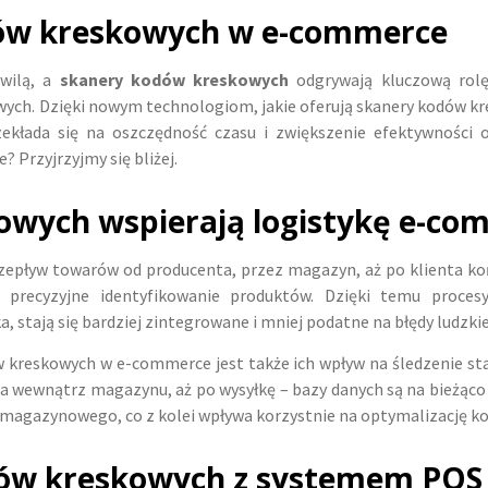
ów kreskowych w e-commerce
hwilą, a
skanery kodów kreskowych
odgrywają kluczową rolę
ch. Dzięki nowym technologiom, jakie oferują skanery kodów kr
kłada się na oszczędność czasu i zwiększenie efektywności op
 Przyjrzyjmy się bliżej.
owych wspierają logistykę e-co
zepływ towarów od producenta, przez magazyn, aż po klienta koń
 precyzyjne identyfikowanie produktów. Dzięki temu proces
stają się bardziej zintegrowane i mniej podatne na błędy ludzkie
kreskowych w e-commerce jest także ich wpływ na śledzenie s
cia wewnątrz magazynu, aż po wysyłkę – bazy danych są na bieżąc
magazynowego, co z kolei wpływa korzystnie na optymalizację k
dów kreskowych z systemem POS