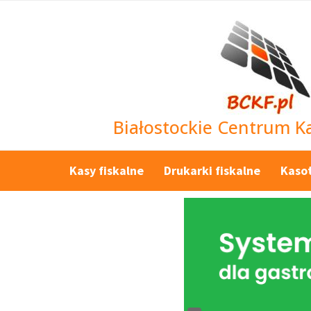
Białostockie Centrum Ka
Kasy fiskalne
Drukarki fiskalne
Kaso