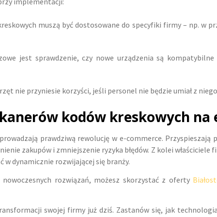
przy implementacji:
 kreskowych muszą być dostosowane do specyfiki firmy – np. w
czowe jest sprawdzenie, czy nowe urządzenia są kompatybil
zęt nie przyniesie korzyści, jeśli personel nie będzie umiał z nieg
kanerów kodów kreskowych na
rowadzają prawdziwą rewolucję w e-commerce. Przyspieszają pro
enie zakupów i zmniejszenie ryzyka błędów. Z kolei właściciele f
ć w dynamicznie rozwijającej się branży.
ch nowoczesnych rozwiązań, możesz skorzystać z oferty
Białos
ransformacji swojej firmy już dziś. Zastanów się, jak technologi