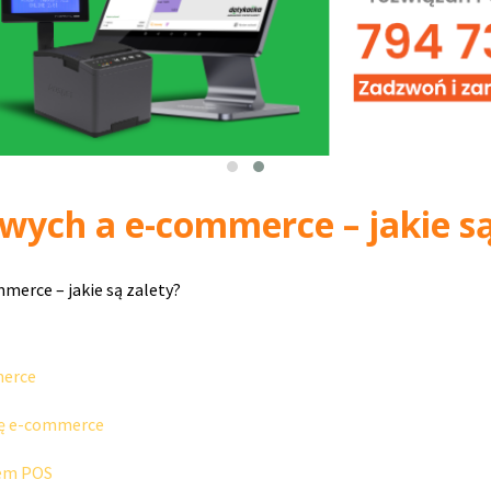
ych a e-commerce – jakie są
erce – jakie są zalety?
merce
kę e-commerce
mem POS