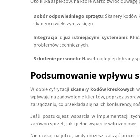
Oto kilka aspektów, na które warto zwrócić uwagę 
Dobór odpowiedniego sprzętu
: Skanery kodów
skanery o większym zasięgu.
Integracja z już istniejącymi systemami
: Klu
problemów technicznych.
Szkolenie personelu
: Nawet najlepiej dobrany spr
Podsumowanie wpływu s
W dobie cyfryzacji
skanery kodów kreskowych
wp
wpływają na zadowolenie klientów, poprzez usprawni
zarządzaniu, co przekłada się na ich konkurencyjnoś
Jeśli poszukujesz wsparcia w implementacji ty
zarówno sprzęt, jak i pełne wsparcie wdrożeniowe.
Nie czekaj na jutro, kiedy możesz zacząć proces t