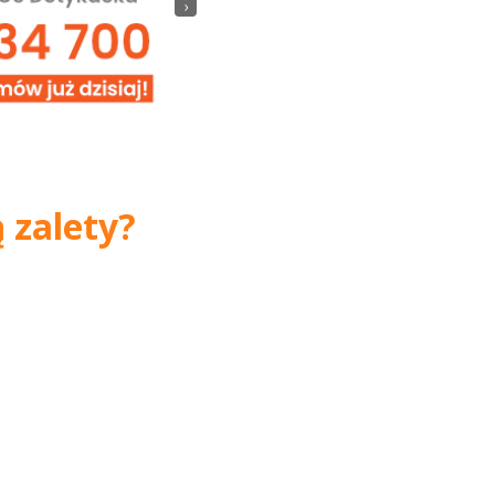
›
 zalety?