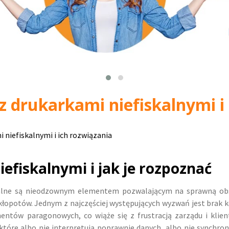
z drukarkami niefiskalnymi i 
 niefiskalnymi i ich rozwiązania
efiskalnymi i jak je rozpoznać
kalne są nieodzownym elementem pozwalającym na sprawną obsł
 kłopotów. Jednym z najczęściej występujących wyzwań jest brak
mentów paragonowych, co wiąże się z frustracją zarządu i kl
tóre albo nie interpretują poprawnie danych, albo nie synchroni