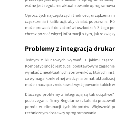
ważne jest regularne aktualizowanie oprogramowan
Oprócz tych najczęstszych trudności, urządzenia m
czyszczenia i kalibracji, aby działać poprawnie. 
może prowadzić do zatorów i uszkodzeń. Z tego powo
chcesz poznać więcej informacji o tym, jak rozwią
Problemy z integracją druka
Jednym z kluczowych wyzwań, z jakimi często m
Kompatybilność jest tutaj podstawowym zagadnien
wynikać z nieaktualnych sterowników, których ins
co wymaga konkretnej wiedzy na temat aktualizacji
może znacząco zredukować występowanie takich wy
Dlaczego problemy z integracją są tak uciążliwe?
postrzeganie firmy. Regularne szkolenia pracownik
pomóc w eliminacji tych kłopotów. Większość p
technicznym dostawcy oprogramowania.