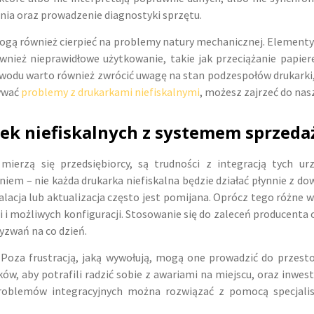
ia oraz prowadzenie diagnostyki sprzętu.
ogą również cierpieć na problemy natury mechanicznej. Elementy
Również nieprawidłowe użytkowanie, takie jak przeciążanie papi
du warto również zwrócić uwagę na stan podzespołów drukarki, ab
zywać
problemy z drukarkami niefiskalnymi
, możesz zajrzeć do na
rek niefiskalnych z systemem sprze
ierzą się przedsiębiorcy, są trudności z integracją tych ur
iem – nie każda drukarka niefiskalna będzie działać płynnie 
talacja lub aktualizacja często jest pomijana. Oprócz tego różn
 i możliwych konfiguracji. Stosowanie się do zaleceń producenta 
zwań na co dzień.
 Poza frustracją, jaką wywołują, mogą one prowadzić do przesto
ów, aby potrafili radzić sobie z awariami na miejscu, oraz inwes
roblemów integracyjnych można rozwiązać z pomocą specjalis