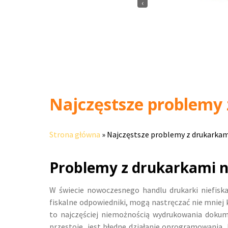
‹
Najczęstsze problemy 
Strona główna
»
Najczęstsze problemy z drukarkami
Problemy z drukarkami ni
W świecie nowoczesnego handlu drukarki niefis
fiskalne odpowiedniki, mogą nastręczać nie mniej
to najczęściej niemożnością wydrukowania doku
przestoje, jest błędne działanie oprogramowania, k