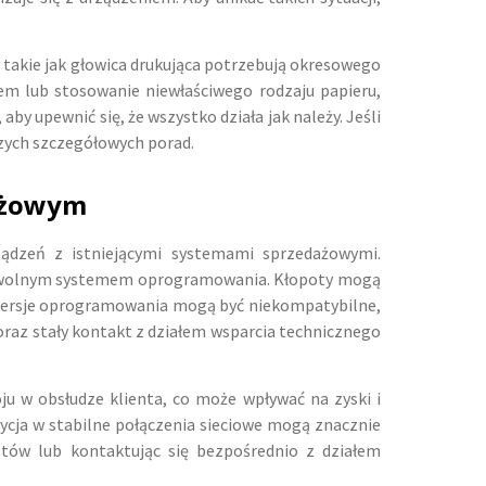
 takie jak głowica drukująca potrzebują okresowego
erem lub stosowanie niewłaściwego rodzaju papieru,
y upewnić się, że wszystko działa jak należy. Jeśli
szych szczegółowych porad.
dażowym
ządzeń z istniejącymi systemami sprzedażowymi.
z dowolnym systemem oprogramowania. Kłopoty mogą
e wersje oprogramowania mogą być niekompatybilne,
oraz stały kontakt z działem wsparcia technicznego
ju w obsłudze klienta, co może wpływać na zyski i
tycja w stabilne połączenia sieciowe mogą znacznie
tów lub kontaktując się bezpośrednio z działem