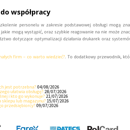
 do współpracy
szkolenie personelu w zakresie podstawowej obsługi mogą zna
jakie mogą wystąpić, oraz szybkie reagowanie na nie może znacz
adztwo dotyczące optymalizacji działania drukarek oraz syste
ałych firm – co warto wiedzieć?
. To dodatkowy przewodnik, kt
ach jest potrzebna?
04/08/2026
czego ułatwia obsługę?
28/07/2026
lnej i kto go wykonuje?
21/07/2026
go sklepu lub magazynu?
15/07/2026
go przedsiębiorcy?
09/07/2026