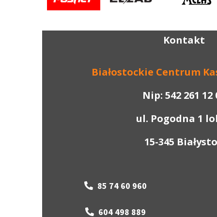
Kontakt
B
iałostockie
C
entrum
K
a
Nip: 542 261 12 
ul. Pogodna 1 lo
15-345 Białyst
85 74 60 960
604 498 889