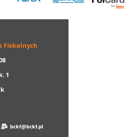
s
F
iskalnych
08
k. 1
ok
bckf@bckf.pl