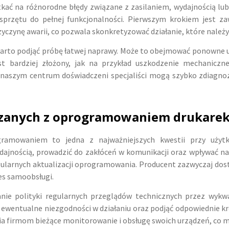
tkać na różnorodne błędy związane z zasilaniem, wydajnością lu
sprzętu do pełnej funkcjonalności. Pierwszym krokiem jest 
yczynę awarii, co pozwala skonkretyzować działanie, które należy
warto podjąć próbę łatwej naprawy. Może to obejmować ponowne u
st bardziej złożony, jak na przykład uszkodzenie mechanicz
naszym centrum doświadczeni specjaliści mogą szybko zdiagno
zanych z oprogramowaniem drukarek 
ramowaniem to jedna z najważniejszych kwestii przy użytko
nością, prowadzić do zakłóceń w komunikacji oraz wpływać na
gularnych aktualizacji oprogramowania. Producent zazwyczaj dost
ces samoobsługi.
nie polityki regularnych przeglądów technicznych przez wykw
 ewentualne niezgodności w działaniu oraz podjąć odpowiednie kr
wia firmom bieżące monitorowanie i obsługę swoich urządzeń, co m