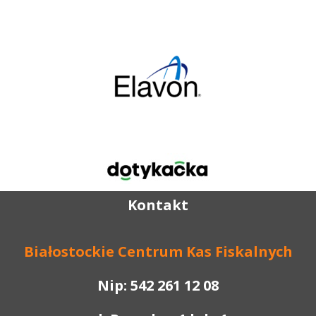
Kontakt
B
iałostockie
C
entrum
K
as
F
iskalnych
Nip: 542 261 12 08