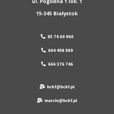
ul. Pogodna 1 lok. 1
15-345 Białystok
85 74 60 960
604 498 889
666 376 746
bckf@bckf.pl
marcin@bckf.pl