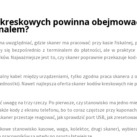
 kreskowych powinna obejmować 
inalem?
a uwzględniać, gdzie skaner ma pracować: przy kasie fiskalnej
zy się bezpośrednio z terminalem do płatności, ale w praktyce s
oków. Najważniejsze jest to, czy skaner poprawnie przekazuje ko
pecjalny kabel między urządzeniami, tylko zgodna praca skaner
jednostki). Nawet najlepsza oferta skaner kodów kreskowych nie 
uwagę na trzy rzeczy. Po pierwsze, czy stanowisko ma jedno miej
akże kody z ekranu telefonu, bo to coraz częstsze przy kuponach, 
 skaner przestaje reagować, jak sprawdzić port USB, jak zresetowa
tkowe stanowisko kasowe, waga, kolektor, drugi skaner), wybier
ie pracowników są wtedy po prostu łatwiejsze.