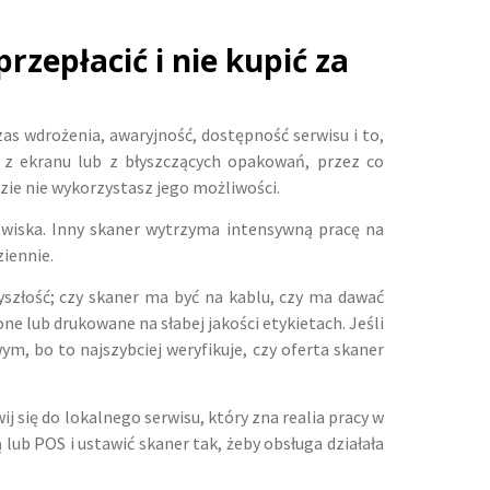
zepłacić i nie kupić za
as wdrożenia, awaryjność, dostępność serwisu i to,
y z ekranu lub z błyszczących opakowań, przez co
gdzie nie wykorzystasz jego możliwości.
owiska. Inny skaner wytrzyma intensywną pracę na
ziennie.
zyszłość; czy skaner ma być na kablu, czy ma dawać
e lub drukowane na słabej jakości etykietach. Jeśli
m, bo to najszybciej weryfikuje, czy oferta skaner
 się do lokalnego serwisu, który zna realia pracy w
ub POS i ustawić skaner tak, żeby obsługa działała