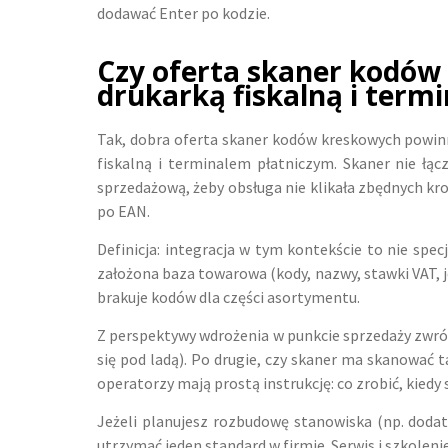
dodawać Enter po kodzie.
Czy oferta skaner kodów
drukarką fiskalną i term
Tak, dobra oferta skaner kodów kreskowych powinn
fiskalną i terminalem płatniczym. Skaner nie łąc
sprzedażową, żeby obsługa nie klikała zbędnych kr
po EAN.
Definicja: integracja w tym kontekście to nie s
założona baza towarowa (kody, nazwy, stawki VAT, 
brakuje kodów dla części asortymentu.
Z perspektywy wdrożenia w punkcie sprzedaży zwróć 
się pod ladą). Po drugie, czy skaner ma skanować t
operatorzy mają prostą instrukcję: co zrobić, kiedy
Jeżeli planujesz rozbudowę stanowiska (np. doda
utrzymać jeden standard w firmie. Serwis i szkolen