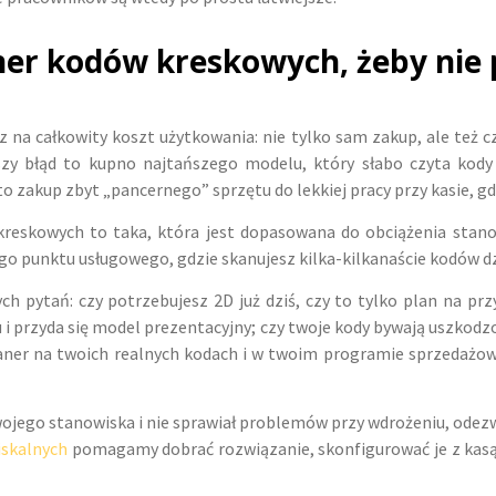
er kodów kreskowych, żeby nie pr
na całkowity koszt użytkowania: nie tylko sam zakup, ale też cz
tszy błąd to kupno najtańszego modelu, który słabo czyta kod
d to zakup zbyt „pancernego” sprzętu do lekkiej pracy przy kasie, 
 kreskowych to taka, która jest dopasowana do obciążenia stan
łego punktu usługowego, gdzie skanujesz kilka-kilkanaście kodów d
ch pytań: czy potrzebujesz 2D już dziś, czy to tylko plan na pr
i przyda się model prezentacyjny; czy twoje kody bywają uszkodzon
aner na twoich realnych kodach i w twoim programie sprzedażowy
wojego stanowiska i nie sprawiał problemów przy wdrożeniu, odezwij
iskalnych
pomagamy dobrać rozwiązanie, skonfigurować je z kasą l