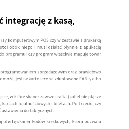
integrację z kasą,
, przy komputerowym POS czy w zestawie z drukarką
toi obok niego i musi działać płynnie z aplikacją
d do programu i czy program właściwie mapuje towar
a z oprogramowaniem sprzedażowym oraz prawidłowo
pomoże, jeśli w kartotece są zdublowane EAN-y albo
sce, w które skaner zawsze trafia (kabel nie plącze
kartach lojalnościowych i biletach. Po trzecie, czy
ć ustawienia do fabrycznych.
aj ofertę skaner kodów kreskowych, która pozwala