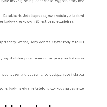
zynie liczy się zasięg, odporność i wygoda pracy bez
 i DataMatrix. Jeżeli sprzedajesz produkty z kodami
aner kodów kreskowych 2D jest bezpieczniejsza.
przedaży; ważne, żeby dobrze czytał kody z folii i
 się stabilne połączenie i czas pracy na baterii w
 podnoszenia urządzenia; to odciąża ręce i skraca
one, kody na ekranie telefonu czy kody na papierze