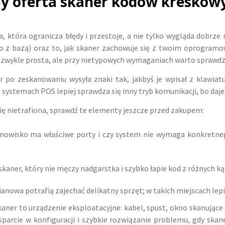
by oferta skaner kodów kreskowy
 która ogranicza błędy i przestoje, a nie tylko wygląda dobrze n
io z bazą) oraz to, jak skaner zachowuje się z twoim oprogramo
t zwykle prosta, ale przy nietypowych wymaganiach warto sprawdzi
ner po zeskanowaniu wysyła znaki tak, jakbyś je wpisał z klawia
 systemach POS lepiej sprawdza się inny tryb komunikacji, bo daj
ię nietrafiona, sprawdź te elementy jeszcze przed zakupem:
anowisko ma właściwe porty i czy system nie wymaga konkretne
kaner, który nie męczy nadgarstka i szybko łapie kod z różnych ką
ianowa potrafią zajechać delikatny sprzęt; w takich miejscach lepi
 Skaner to urządzenie eksploatacyjne: kabel, spust, okno skanują
parcie w konfiguracji i szybkie rozwiązanie problemu, gdy skan