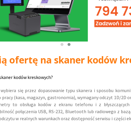
ią ofertę na skaner kodów k
 skaner kodów kreskowych?
wybiera się przez dopasowanie typu skanera i sposobu komunik
o pracy (kasa, magazyn, gastronomia), wymagany odczyt 1D/2D o
metry to obsługa kodów z ekranu telefonu i z błyszczących
abilność połączenia USB, RS-232, Bluetooth lub radiowego z baz
dczytu w realnych warunkach oraz dostępność serwisu i części ek