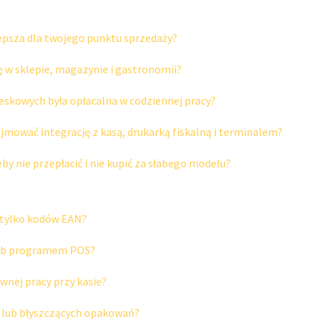
epsza dla twojego punktu sprzedaży?
 w sklepie, magazynie i gastronomii?
eskowych była opłacalna w codziennej pracy?
mować integrację z kasą, drukarką fiskalną i terminalem?
y nie przepłacić i nie kupić za słabego modelu?
m tylko kodów EAN?
 lub programem POS?
wnej pracy przy kasie?
u lub błyszczących opakowań?