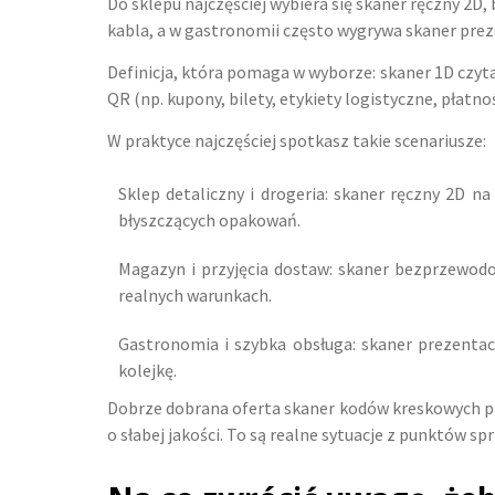
Do sklepu najczęściej wybiera się skaner ręczny 2D,
kabla, a w gastronomii często wygrywa skaner preze
Definicja, która pomaga w wyborze: skaner 1D czyta
QR (np. kupony, bilety, etykiety logistyczne, płat
W praktyce najczęściej spotkasz takie scenariusze:
Sklep detaliczny i drogeria: skaner ręczny 2D na
błyszczących opakowań.
Magazyn i przyjęcia dostaw: skaner bezprzewodow
realnych warunkach.
Gastronomia i szybka obsługa: skaner prezentacy
kolejkę.
Dobrze dobrana oferta skaner kodów kreskowych pow
o słabej jakości. To są realne sytuacje z punktów spr