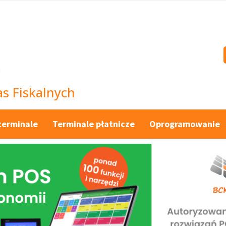
s Fiskalnych
terminale
Terminale płatnicze
Oprogramowanie