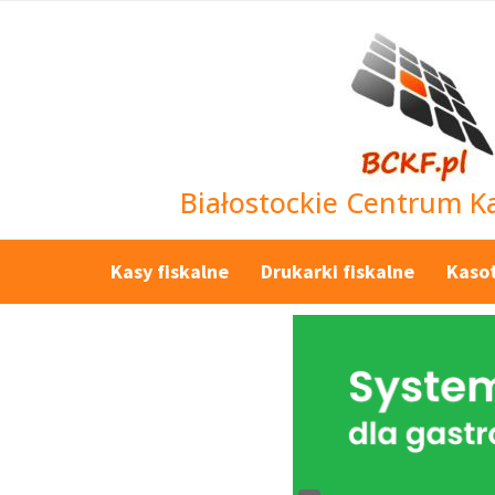
Białostockie Centrum Ka
Kasy fiskalne
Drukarki fiskalne
Kaso