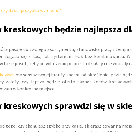
 czy da się je szybko wymienić?
w kreskowych będzie najlepsza d
ra pasuje do twojego asortymentu, stanowiska pracy i tempa obs
er dogada się z kasą lub systemem POS bez kombinowania. W 
 taki sposób, żeby po wdrożeniu po prostu działały i nie wracały n
skowych
ma sens w twojej branży, zacznij od określenia, gdzie będz
acy zależy, czy lepsza będzie oferta skaner kodów kreskow
towaru w konkretne miejsce.
 kreskowych sprawdzi się w skle
od tego, czy skanujesz szybko przy kasie, zbierasz towar na mag