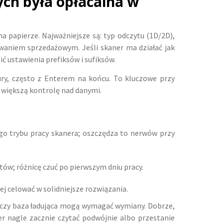
ch była opłacalna w
a papierze. Najważniejsze są: typ odczytu (1D/2D),
waniem sprzedażowym. Jeśli skaner ma działać jak
ć ustawienia prefiksów i sufiksów.
tury, często z Enterem na końcu. To kluczowe przy
e większą kontrolę nad danymi.
go trybu pracy skanera; oszczędza to nerwów przy
tów; różnicę czuć po pierwszym dniu pracy.
ej celować w solidniejsze rozwiązania.
ce czy baza ładująca mogą wymagać wymiany. Dobrze,
er nagle zacznie czytać podwójnie albo przestanie