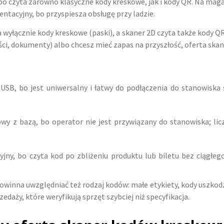
 bo czyta zarówno klasyczne kody kreskowe, jak i kody QR. Na maga
ntacyjny, bo przyspiesza obsługę przy ladzie.
 wyłącznie kody kreskowe (paski), a skaner 2D czyta także kody QR
ności, dokumenty) albo chcesz mieć zapas na przyszłość, oferta sk
 USB, bo jest uniwersalny i łatwy do podłączenia do stanowiska s
y z bazą, bo operator nie jest przywiązany do stanowiska; liczy
jny, bo czyta kod po zbliżeniu produktu lub biletu bez ciągłego
inna uwzględniać też rodzaj kodów: małe etykiety, kody uszkodz
zedaży, które weryfikują sprzęt szybciej niż specyfikacja.