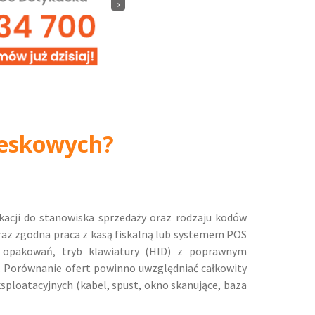
›
reskowych?
acji do stanowiska sprzedaży oraz rodzaju kodów
raz zgodna praca z kasą fiskalną lub systemem POS
 opakowań, tryb klawiatury (HID) z poprawnym
ą. Porównanie ofert powinno uwzględniać całkowity
sploatacyjnych (kabel, spust, okno skanujące, baza