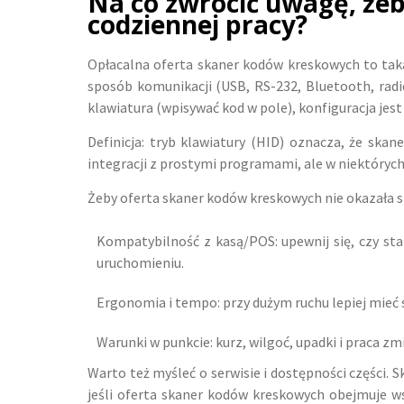
Na co zwrócić uwagę, że
codziennej pracy?
Opłacalna oferta skaner kodów kreskowych to taka,
sposób komunikacji (USB, RS-232, Bluetooth, rad
klawiatura (wpisywać kod w pole), konfiguracja jes
Definicja: tryb klawiatury (HID) oznacza, że ska
integracji z prostymi programami, ale w niektórych
Żeby oferta skaner kodów kreskowych nie okazała s
Kompatybilność z kasą/POS: upewnij się, czy st
uruchomieniu.
Ergonomia i tempo: przy dużym ruchu lepiej mieć s
Warunki w punkcie: kurz, wilgoć, upadki i praca zm
Warto też myśleć o serwisie i dostępności części.
jeśli oferta skaner kodów kreskowych obejmuje ws