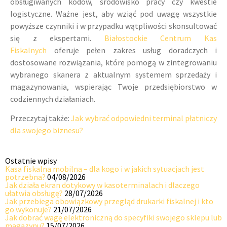
obsługiwanych kodów, środowisko pracy czy kwestie
logistyczne. Ważne jest, aby wziąć pod uwagę wszystkie
powyższe czynniki i w przypadku wątpliwości skonsultować
się z ekspertami.
Białostockie Centrum Kas
Fiskalnych
oferuje pełen zakres usług doradczych i
dostosowane rozwiązania, które pomogą w zintegrowaniu
wybranego skanera z aktualnym systemem sprzedaży i
magazynowania, wspierając Twoje przedsiębiorstwo w
codziennych działaniach.
Przeczytaj także:
Jak wybrać odpowiedni terminal płatniczy
dla swojego biznesu?
Ostatnie wpisy
Kasa fiskalna mobilna – dla kogo i w jakich sytuacjach jest
potrzebna?
04/08/2026
Jak działa ekran dotykowy w kasoterminalach i dlaczego
ułatwia obsługę?
28/07/2026
Jak przebiega obowiązkowy przegląd drukarki fiskalnej i kto
go wykonuje?
21/07/2026
Jak dobrać wagę elektroniczną do specyfiki swojego sklepu lub
magazynu?
15/07/2026