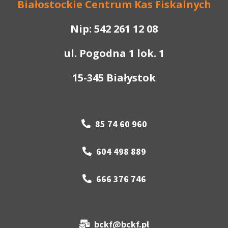
B
iałostockie
C
entrum
K
as
F
iskalnych
Nip: 542 261 12 08
ul. Pogodna 1 lok. 1
15-345 Białystok
85 74 60 960
604 498 889
666 376 746
bckf@bckf.pl