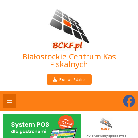
Białostockie Centrum Kas
Fiskalnych
Pomoc Zdalna